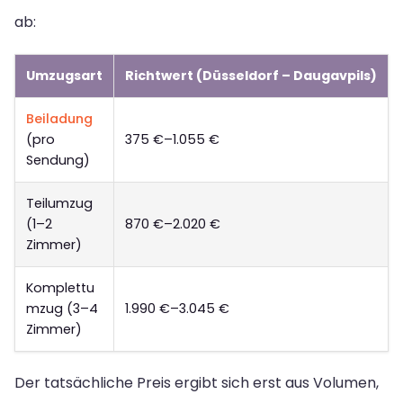
ab:
Umzugsart
Richtwert (Düsseldorf – Daugavpils)
Beiladung
(pro
375 €–1.055 €
Sendung)
Teilumzug
(1–2
870 €–2.020 €
Zimmer)
Komplettu
mzug (3–4
1.990 €–3.045 €
Zimmer)
Der tatsächliche Preis ergibt sich erst aus Volumen,