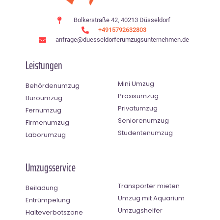
Bolkerstraße 42, 40213 Düsseldorf
+4915792632803
anfrage@duesseldorferumzugsunternehmen.de
Leistungen
Mini Umzug
Behördenumzug
Praxisumzug
Büroumzug
Privatumzug
Fernumzug
Seniorenumzug
Firmenumzug
Studentenumzug
Laborumzug
Umzugsservice
Transporter mieten
Beiladung
Umzug mit Aquarium
Entrümpelung
Umzugshelfer
Halteverbotszone