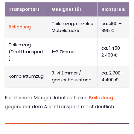
Transportart
Geeignet für
Richtpreis
Teilumzug, einzelne
ca. 460 –
Beiladung
Möbelstücke
895 €
Teilumzug
ca. 1.450 –
(Direkttransport
1–2 Zimmer
2.400 €
)
3–4 Zimmer /
ca. 2.700 –
Komplettumzug
ganzer Hausstand
4.400 €
Für kleinere Mengen lohnt sich eine
Beiladung
gegenüber dem Alleintransport meist deutlich.