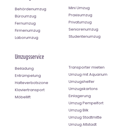
Mini Umzug
Behördenumzug
Praxisumzug
Büroumzug
Privatumzug
Fernumzug
Seniorenumzug
Firmenumzug
Studentenumzug
Laborumzug
Umzugsservice
Transporter mieten
Beiladung
Umzug mit Aquarium
Entrümpelung
Umzugshelfer
Halteverbotszone
Umzugskartons
Klaviertransport
Einlagerung
Möbellift
Umzug Pempelfort
Umzug Bilk
Umzug Stadtmitte
Umzug Altstadt