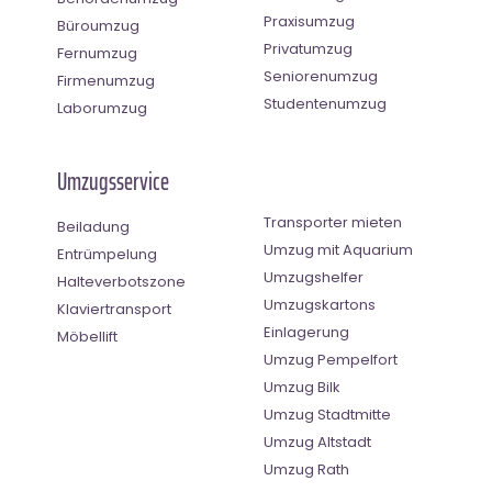
Praxisumzug
Büroumzug
Privatumzug
Fernumzug
Seniorenumzug
Firmenumzug
Studentenumzug
Laborumzug
Umzugsservice
Transporter mieten
Beiladung
Umzug mit Aquarium
Entrümpelung
Umzugshelfer
Halteverbotszone
Umzugskartons
Klaviertransport
Einlagerung
Möbellift
Umzug Pempelfort
Umzug Bilk
Umzug Stadtmitte
Umzug Altstadt
Umzug Rath