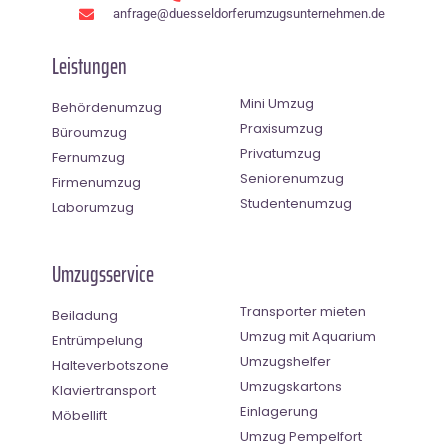
anfrage@duesseldorferumzugsunternehmen.de
Leistungen
Mini Umzug
Behördenumzug
Praxisumzug
Büroumzug
Privatumzug
Fernumzug
Seniorenumzug
Firmenumzug
Studentenumzug
Laborumzug
Umzugsservice
Transporter mieten
Beiladung
Umzug mit Aquarium
Entrümpelung
Umzugshelfer
Halteverbotszone
Umzugskartons
Klaviertransport
Einlagerung
Möbellift
Umzug Pempelfort