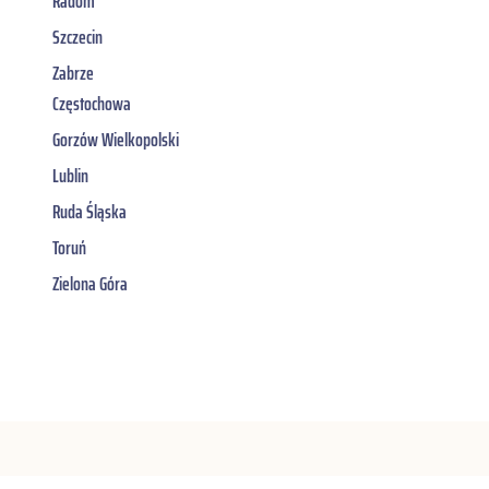
Radom
Szczecin
Zabrze
Częstochowa
Gorzów Wielkopolski
Lublin
Ruda Śląska
Toruń
Zielona Góra