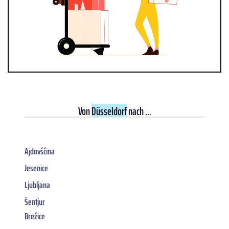
Von
Düsseldorf
nach ...
Ajdovščina
Jesenice
Ljubljana
Šentjur
Brežice