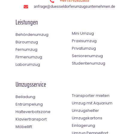
+4915792632803
anfrage@duesseldorferumzugsunternehmen.de
Leistungen
Mini Umzug
Behördenumzug
Praxisumzug
Büroumzug
Privatumzug
Fernumzug
Seniorenumzug
Firmenumzug
Studentenumzug
Laborumzug
Umzugsservice
Transporter mieten
Beiladung
Umzug mit Aquarium
Entrümpelung
Umzugshelfer
Halteverbotszone
Umzugskartons
Klaviertransport
Einlagerung
Möbellift
Umzug Pempelfort