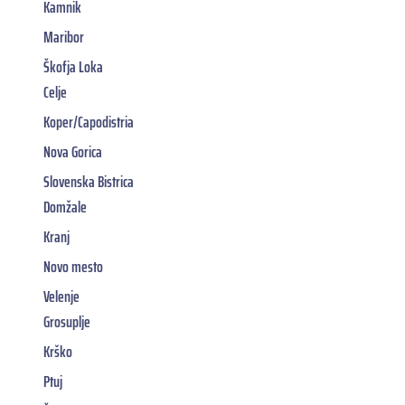
Kamnik
Maribor
Škofja Loka
Celje
Koper/Capodistria
Nova Gorica
Slovenska Bistrica
Domžale
Kranj
Novo mesto
Velenje
Grosuplje
Krško
Ptuj