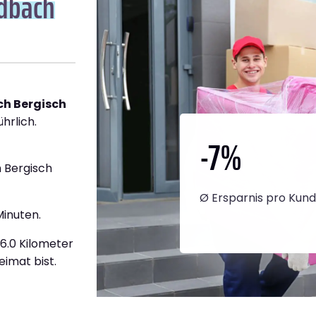
adbach
ch Bergisch
hrlich.
-7
%
 Bergisch
Ø Ersparnis pro Kun
Minuten.
46.0 Kilometer
eimat bist.