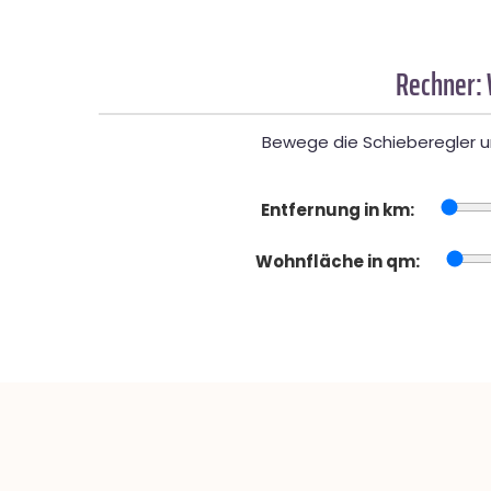
Rechner: 
Bewege die Schieberegler un
Entfernung in km:
Wohnfläche in qm: