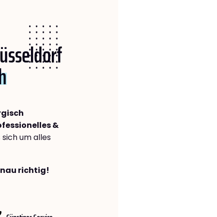
Düsseldorf
h
rgisch
ofessionelles &
s sich um alles
enau richtig!