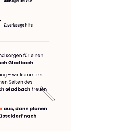
Günstiger Service
Zuverlässige Hilfe
nd sorgen für einen
isch Gladbach
rung – wir kümmern
önen Seiten des
sch Gladbach
freuen
ar
aus, dann planen
üsseldorf nach