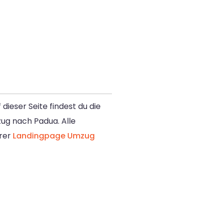
ieser Seite findest du die
zug nach Padua. Alle
erer
Landing­page Umzug