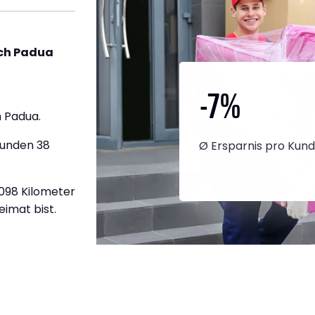
ach Padua
-7
%
 Padua.
tunden 38
Ø Ersparnis pro Kun
1.098 Kilometer
eimat bist.