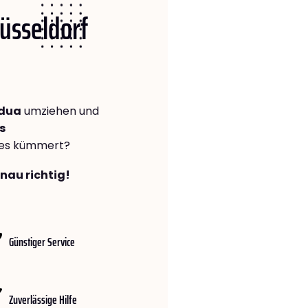
Düsseldorf
adua
umziehen und
s
lles kümmert?
enau richtig!
Günstiger Service
Zuverlässige Hilfe