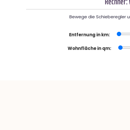
Rechner: 
Bewege die Schieberegler un
Entfernung in km:
Wohnfläche in qm: