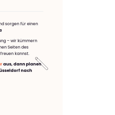
nd sorgen für einen
a
rung – wir kümmern
önen Seiten des
freuen kannst.
ar
aus, dann planen
üsseldorf nach