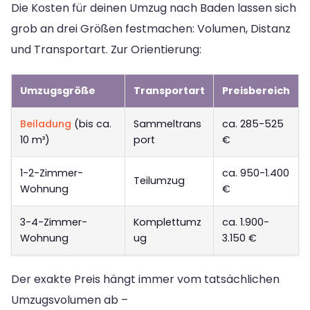
Die Kosten für deinen Umzug nach Baden lassen sich
grob an drei Größen festmachen: Volumen, Distanz
und Transportart. Zur Orientierung:
Umzugsgröße
Transportart
Preisbereich
Beiladung
(bis ca.
Sammeltrans
ca. 285-525
10 m³)
port
€
1-2-Zimmer-
ca. 950-1.400
Teilumzug
Wohnung
€
3-4-Zimmer-
Komplettumz
ca. 1.900-
Wohnung
ug
3.150 €
Der exakte Preis hängt immer vom tatsächlichen
Umzugsvolumen ab –