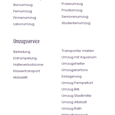
Praxisumzug
Büroumzug
Privatumzug
Fernumzug
Seniorenumzug
Firmenumzug
Studentenumzug
Laborumzug
Umzugsservice
Transporter mieten
Beiladung
Umzug mit Aquarium
Entrümpelung
Umzugshelfer
Halteverbotszone
Umzugskartons
Klaviertransport
Einlagerung
Möbellift
Umzug Pempelfort
Umzug Bilk
Umzug Stadtmitte
Umzug Altstadt
Umzug Rath
Möbeltransport