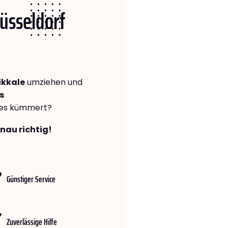
Düsseldorf
ikkale
umziehen und
s
lles kümmert?
enau richtig!
Günstiger Service
Zuverlässige Hilfe