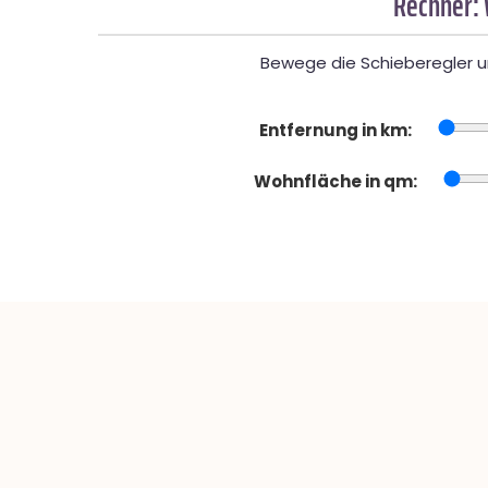
Rechner: 
Bewege die Schieberegler un
Entfernung in km:
Wohnfläche in qm: