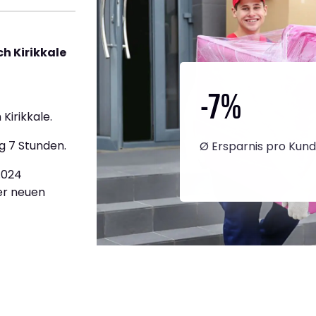
h Kirikkale
-7
%
Kirikkale.
g 7 Stunden.
Ø Ersparnis pro Kun
3.024
ner neuen