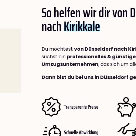
So helfen wir dir von 
nach
Kirikkale
Du möchtest
von Düsseldorf nach Kir
suchst ein
professionelles & günstige
Umzugsunternehmen
, das sich um a
Dann bist du bei uns in Düsseldorf g
Transparente Preise
Schnelle Abwicklung