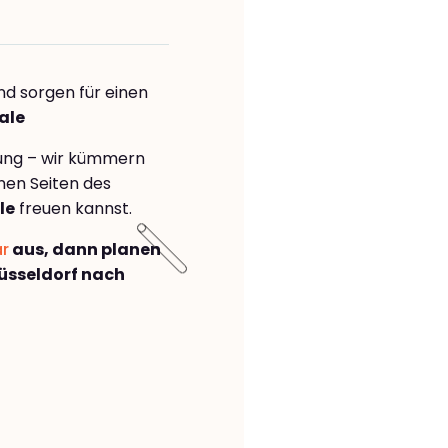
nd sorgen für einen
ale
rung – wir kümmern
önen Seiten des
le
freuen kannst.
ar
aus, dann planen
üsseldorf nach