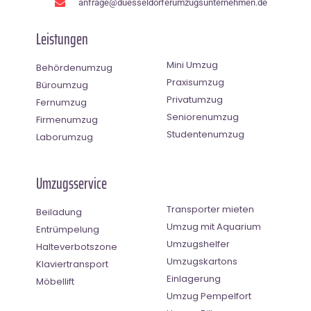
anfrage@duesseldorferumzugsunternehmen.de
Leistungen
Mini Umzug
Behördenumzug
Praxisumzug
Büroumzug
Privatumzug
Fernumzug
Seniorenumzug
Firmenumzug
Studentenumzug
Laborumzug
Umzugsservice
Transporter mieten
Beiladung
Umzug mit Aquarium
Entrümpelung
Umzugshelfer
Halteverbotszone
Umzugskartons
Klaviertransport
Einlagerung
Möbellift
Umzug Pempelfort