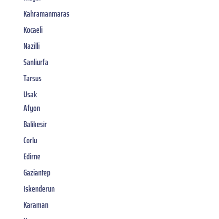
Kahramanmaras
Kocaeli
Nazilli
Sanliurfa
Tarsus
Usak
Afyon
Balikesir
Corlu
Edirne
Gaziantep
Iskenderun
Karaman