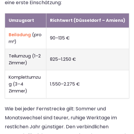
eine erste Einschätzung:
Umzugsart
Richtwert (Düsseldorf – Amiens)
Beiladung
(pro
90–135 €
m³)
Teilumzug (1–2
825–1.250 €
Zimmer)
Komplettumzu
g (3–4
1.550–2.275 €
Zimmer)
Wie bei jeder Fernstrecke gilt: Sommer und
Monatswechsel sind teurer, ruhige Werktage im
restlichen Jahr günstiger. Den verbindlichen