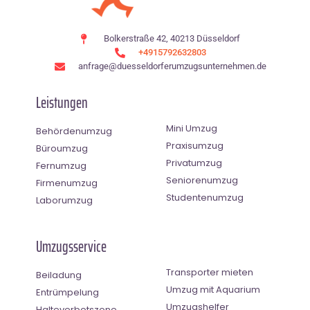
Bolkerstraße 42, 40213 Düsseldorf
+4915792632803
anfrage@duesseldorferumzugsunternehmen.de
Leistungen
Mini Umzug
Behördenumzug
Praxisumzug
Büroumzug
Privatumzug
Fernumzug
Seniorenumzug
Firmenumzug
Studentenumzug
Laborumzug
Umzugsservice
Transporter mieten
Beiladung
Umzug mit Aquarium
Entrümpelung
Umzugshelfer
Halteverbotszone