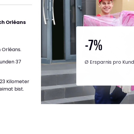
ch Orléans
-7
%
 Orléans.
tunden 37
Ø Ersparnis pro Kun
623 Kilometer
eimat bist.