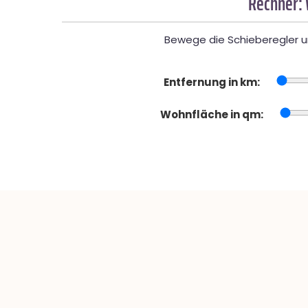
Rechner: 
Bewege die Schieberegler un
Entfernung in km:
Wohnfläche in qm: