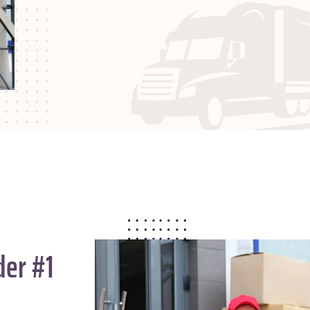
der #1