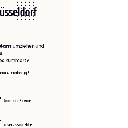
Düsseldorf
léans
umziehen und
s
lles kümmert?
enau richtig!
Günstiger Service
Zuverlässige Hilfe