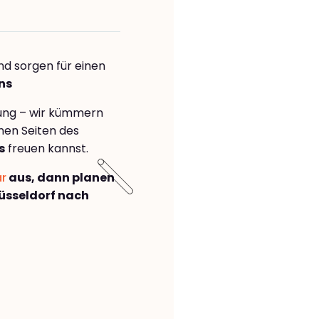
nd sorgen für einen
ns
rung – wir kümmern
önen Seiten des
s
freuen kannst.
ar
aus, dann planen
üsseldorf nach