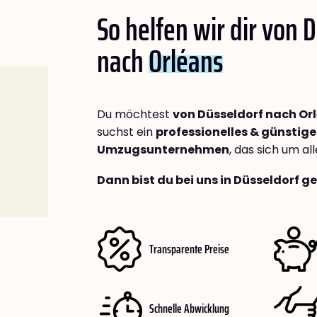
So helfen wir dir von 
nach
Orléans
Du möchtest
von Düsseldorf nach Or
suchst ein
professionelles & günstige
Umzugsunternehmen
, das sich um a
Dann bist du bei uns in Düsseldorf g
Transparente Preise
Schnelle Abwicklung