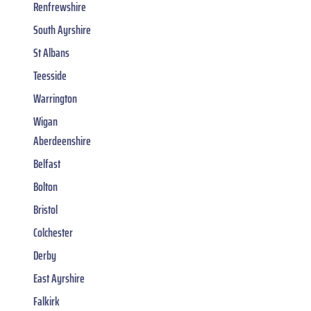
Renfrewshire
South Ayrshire
St Albans
Teesside
Warrington
Wigan
Aberdeenshire
Belfast
Bolton
Bristol
Colchester
Derby
East Ayrshire
Falkirk