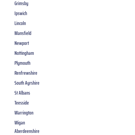
Grimsby
Ipswich
Lincoln
Mansfield
Newport
Nottingham
Plymouth
Renfrewshire
South Ayrshire
St Albans
Teesside
Warrington
Wigan
Aberdeenshire