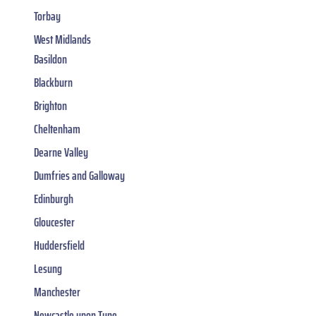
Torbay
West Midlands
Basildon
Blackburn
Brighton
Cheltenham
Dearne Valley
Dumfries and Galloway
Edinburgh
Gloucester
Huddersfield
Lesung
Manchester
Newcastle upon Tyne