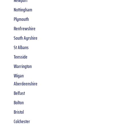
Newport
Nottingham
Plymouth
Renfrewshire
South Ayrshire
St Albans
Teesside
Warrington
Wigan
Aberdeenshire
Belfast
Bolton
Bristol
Colchester