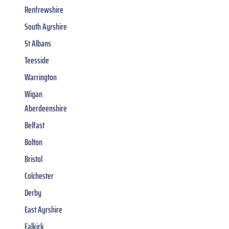
Renfrewshire
South Ayrshire
St Albans
Teesside
Warrington
Wigan
Aberdeenshire
Belfast
Bolton
Bristol
Colchester
Derby
East Ayrshire
Falkirk