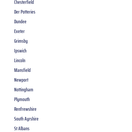
Chesterfield
Der Potteries
Dundee
Exeter
Grimsby
Ipswich
Lincoln
Mansfield
Newport
Nottingham
Plymouth
Renfrewshire
South Ayrshire
St Albans